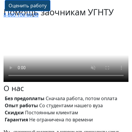
Оценить работу
Помощь заочникам УГНТУ
8-800-100-60-99
О нас
Без предоплаты
Cначала работа, потом оплата
Опыт работы
Со студентами нашего вуза
Скидки
Постоянным клиентам
Гарантия
Не ограничена по времени
Мы - сплоченный коллектив, в котором есть специалисты самых 